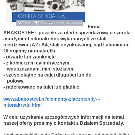
Firma
ABAKOSTEEL powiększa ofertę sprzedażową o szeroki
asortyment nitonakrętek wykonanych ze stali
nierdzewnej A2 i A4, stali ocynkowanej, bądź aluminium.
Oferujemy nitonakrętki:
- otwarte lub zamknięte
- z kołnierzem cylindrycznym,
wpuszczanym, mini stożkiem,
- sześciokątne na całej długości lub do
połowy,
- radełkowane na tulei lub gładkie.
www.abakosteel.pl/elementy-zlaczne/nity-i-
nitonakretki.html
W celu uzyskania szczegółowych informacji na temat
naszej oferty prosimy o kontakt z Działem Sprzedaży.