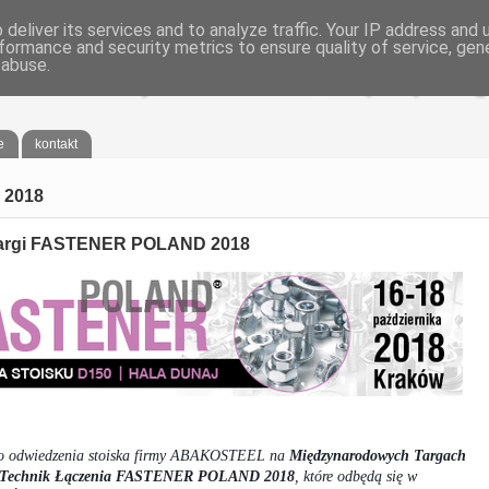
deliver its services and to analyze traffic. Your IP address and
formance and security metrics to ensure quality of service, ge
 abuse.
®
EL
- Śruby nierdzewne, osprzęt żegl
e
kontakt
 2018
argi FASTENER POLAND 2018
do odwiedzenia stoiska firmy ABAKOSTEEL na
Międzynarodowych Targach
i Technik Łączenia FASTENER POLAND 2018
, które odbędą się w