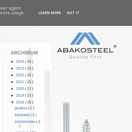
 user-agent
nerate usage
LEARN MORE
GOT IT
arski, stopki
ARCHIWUM
►
2024
( 15 )
►
2023
( 15 )
►
2022
( 15 )
►
2021
( 15 )
►
2020
( 17 )
►
2019
( 15 )
▼
2018
( 16 )
grudnia
( 1 )
listopada
( 1 )
października
( 2
)