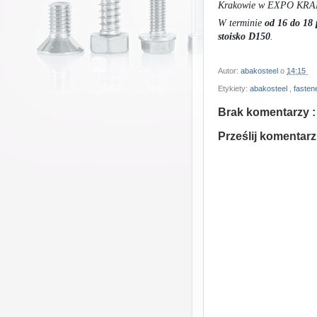
Krakowie w EXPO KRAKÓ
W terminie
od 16 do 18 
stoisko D150
.
Autor:
abakosteel
o
14:15
Etykiety:
abakosteel
,
fasten
Brak komentarzy :
Prześlij komentarz