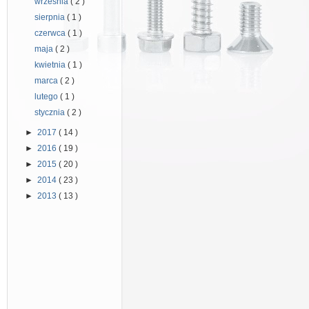
września
( 2 )
sierpnia
( 1 )
czerwca
( 1 )
maja
( 2 )
kwietnia
( 1 )
marca
( 2 )
lutego
( 1 )
stycznia
( 2 )
►
2017
( 14 )
►
2016
( 19 )
►
2015
( 20 )
►
2014
( 23 )
►
2013
( 13 )