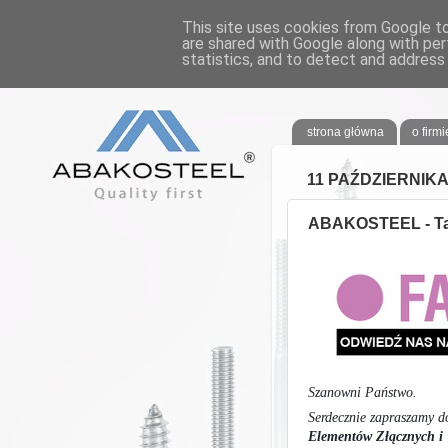
This site uses cookies from Google to 
are shared with Google along with per
statistics, and to detect and address
ABAKOSTE
strona główna
o firmi
11 PAŹDZIERNIKA
ABAKOSTEEL - T
Szanowni Państwo.
Serdecznie zapraszamy 
Elementów Złącznych 