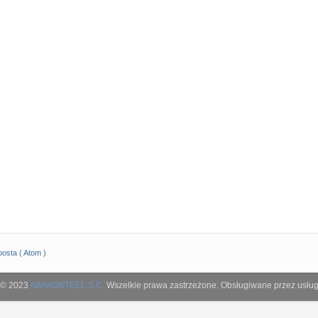
osta ( Atom )
 © 2023
ABAKOSTEEL S.C.
Wszelkie prawa zastrzeżone. Obsługiwane przez usłu