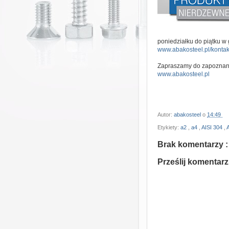
poniedziałku do piątku w
www.abakosteel.pl/kontak
Zapraszamy do zapoznania
www.abakosteel.pl
Autor:
abakosteel
o
14:49
Etykiety:
a2
,
a4
,
AISI 304
,
Brak komentarzy :
Prześlij komentarz