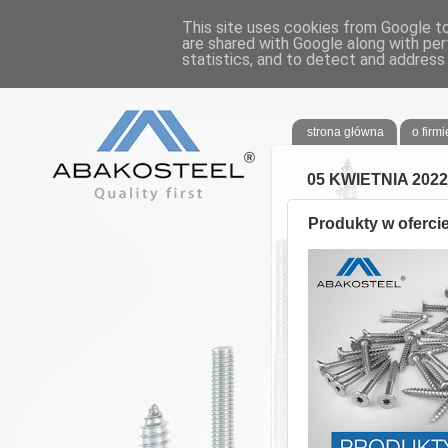
This site uses cookies from Google to 
are shared with Google along with per
statistics, and to detect and address
ABAKOSTE
strona główna
o firmi
05 KWIETNIA 2022
Produkty w oferci