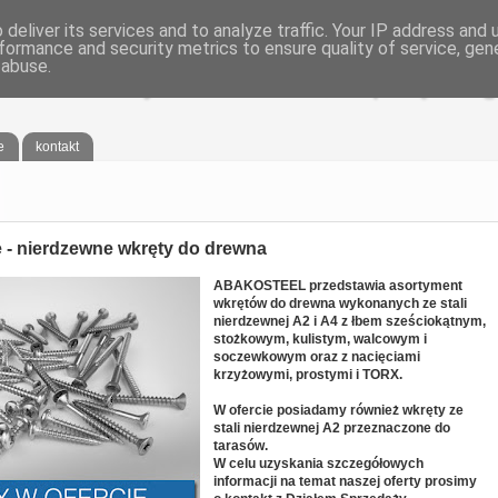
deliver its services and to analyze traffic. Your IP address and
formance and security metrics to ensure quality of service, ge
 abuse.
®
EL
- Śruby nierdzewne, osprzęt żegl
e
kontakt
e - nierdzewne wkręty do drewna
ABAKOSTEEL przedstawia asortyment
wkrętów do drewna wykonanych ze stali
nierdzewnej A2 i A4 z łbem sześciokątnym,
stożkowym, kulistym, walcowym i
soczewkowym oraz z nacięciami
krzyżowymi, prostymi i TORX.
W ofercie posiadamy również wkręty ze
stali nierdzewnej A2 przeznaczone do
tarasów.
W celu uzyskania szczegółowych
informacji na temat naszej oferty prosimy