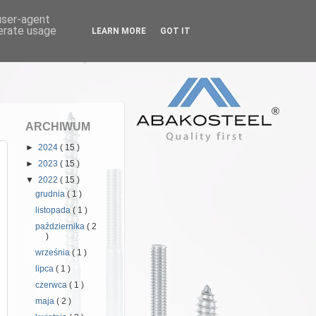
 user-agent
nerate usage
LEARN MORE
GOT IT
arski, stopki
ARCHIWUM
►
2024
( 15 )
►
2023
( 15 )
▼
2022
( 15 )
grudnia
( 1 )
listopada
( 1 )
października
( 2
)
września
( 1 )
lipca
( 1 )
czerwca
( 1 )
maja
( 2 )